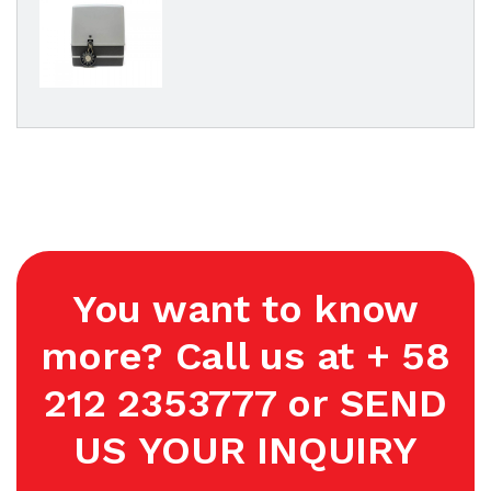
You want to know
more? Call us at + 58
212 2353777 or SEND
US YOUR INQUIRY