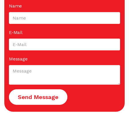
Name
E-Mail
Message
Send Message