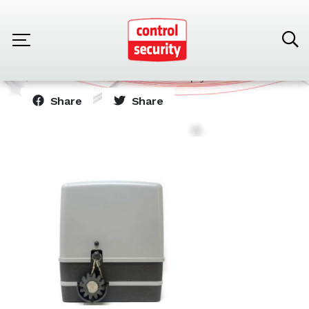
Home
Products
Sliding Doors
Motor Corredizo Modelo Simply Marca VDS
Share
Share