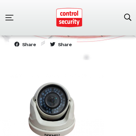
Home
Products
Camera Protector
Cámara Domo Marca Qihan Modelo QH-V
Share
Share